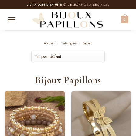
Passer
LIVRAISON GRATUITE
🦋 L'ÉLÉGANCE A DES AILES
au
contenu
0
Accueil
/
Catalogue
/
Page 3
Bijoux Papillons