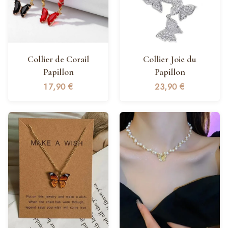
Collier de Corail
Collier Joie du
Papillon
Papillon
17,90
€
23,90
€