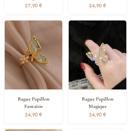
27,90
€
24,90
€
Bague Papillon
Bague Papillon
Fantaisie
Magique
24,90
€
24,90
€