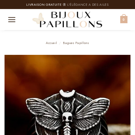
Passer
LIVRAISON GRATUITE
🦋 L'ÉLÉGANCE A DES AILES
au
contenu
0
Accueil
/
Bagues Papillons